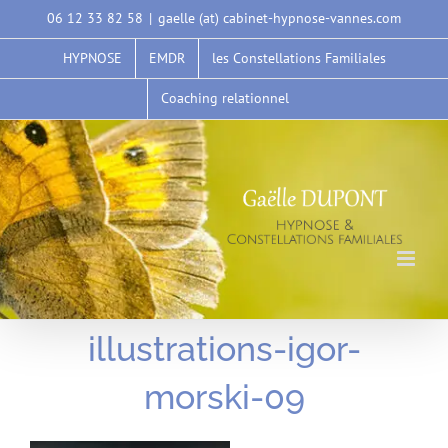
Passer
06 12 33 82 58
|
gaelle (at) cabinet-hypnose-vannes.com
au
HYPNOSE
EMDR
les Constellations Familiales
contenu
Coaching relationnel
illustrations-igor-
morski-09