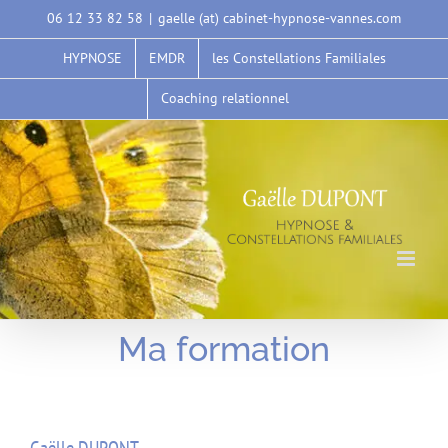
Passer
06 12 33 82 58
|
gaelle (at) cabinet-hypnose-vannes.com
au
HYPNOSE
EMDR
les Constellations Familiales
contenu
Coaching relationnel
Ma formation