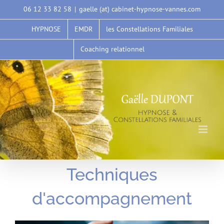
Passer
06 12 33 82 58
|
gaelle (at) cabinet-hypnose-vannes.com
au
HYPNOSE
EMDR
les Constellations Familiales
contenu
Coaching relationnel
Techniques
d'accompagnement