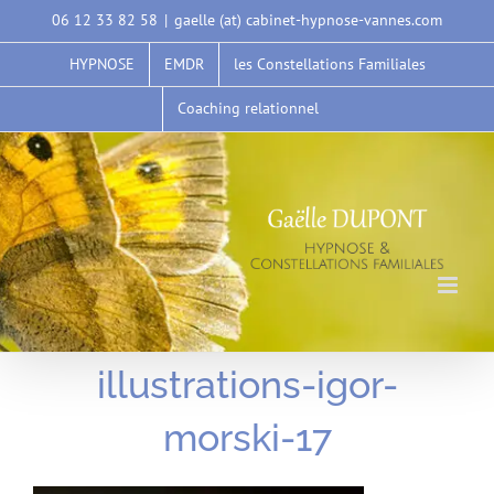
Passer
06 12 33 82 58
|
gaelle (at) cabinet-hypnose-vannes.com
au
HYPNOSE
EMDR
les Constellations Familiales
contenu
Coaching relationnel
illustrations-igor-
morski-17