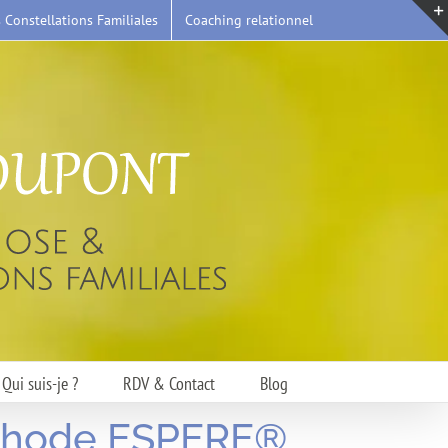
s Constellations Familiales
Coaching relationnel
Qui suis-je ?
RDV & Contact
Blog
éthode ESPERE®