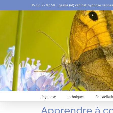
Passer
06 12 33 82 58
|
gaelle (at) cabinet-hypnose-vanne
au
contenu
L’hypnose
Techniques
Constellati
Apprendre à c