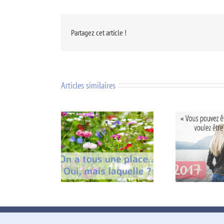
Partagez cet article !
Articles similaires
ous une place… oui
2017, être qui vous voulez
Supp
is laquelle ?
être…