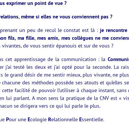
us exprimer un point de vue ?
relations, même si elles ne vous conviennent pas ?
 prenant un peu de recul le constat est là :
je rencontre
mon fils, ma fille, mes amis, mes collègues ne me convie
s vivantes, de vous sentir épanouis et sur de vous ?
dans cet apprentissage de la communication : la
Communic
j’ai testé les deux et j’ai opté pour la seconde. La rai
ais le grand désir de me sentir mieux, plus vivante, ne pl
ue chacune des méthodes possède ses atouts et qu’elles se
ette facilité de pouvoir l’utiliser à chaque instant, san
en lui parlant. A mon sens la pratique de la CNV est « vi
acun se dirigera vers ce qui lui parle le plus.
que
P
our une
E
cologie
R
elationnelle
E
ssentielle.