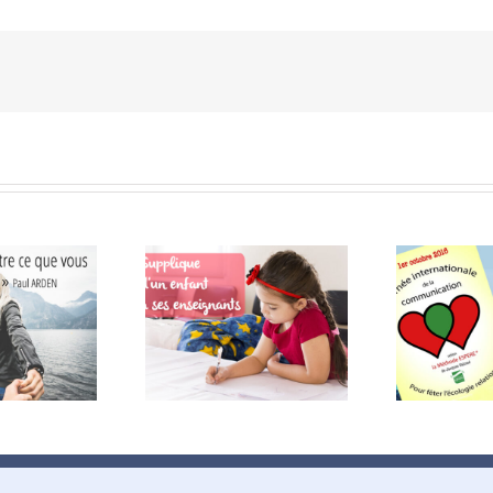
lique d’un enfant à
A la découverte de la
Réal
ses enseignants
Méthode ESPERE®