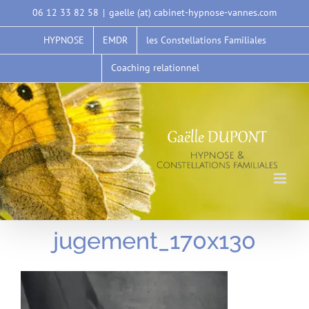
Passer
06 12 33 82 58
|
gaelle (at) cabinet-hypnose-vannes.com
au
HYPNOSE
EMDR
les Constellations Familiales
contenu
Coaching relationnel
jugement_170x130