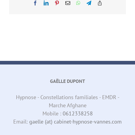
Facebook
LinkedIn
Pinterest
Email
WhatsApp
Telegram
Copy
Link
GAËLLE DUPONT
Hypnose - Constellations familiales - EMDR -
Marche Afghane
Mobile :
0612338258
Email:
gaelle (at) cabinet-hypnose-vannes.com