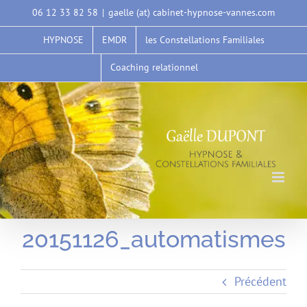
Passer
06 12 33 82 58
|
gaelle (at) cabinet-hypnose-vannes.com
au
HYPNOSE
EMDR
les Constellations Familiales
contenu
Coaching relationnel
20151126_automatismes
Précédent