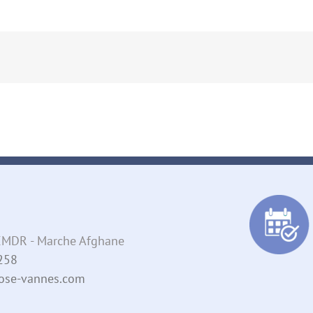
- EMDR - Marche Afghane
258
pnose-vannes.com