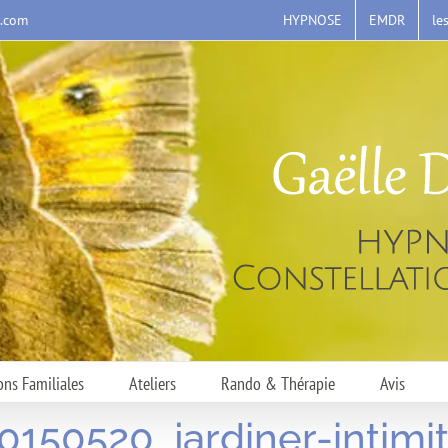
HYPNOSE
EMDR
le
s.com
ons Familiales
Ateliers
Rando & Thérapie
Avis
0150520_jardiner-intimi