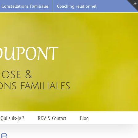
s Constellations Familiales
Coaching relationnel
Qui suis-je ?
RDV & Contact
Blog
te