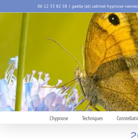
Passer
06 12 33 82 58
|
gaelle (at) cabinet-hypnose-vanne
au
contenu
L’hypnose
Techniques
Constellati
2