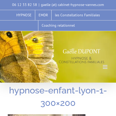
Passer
06 12 33 82 58
|
gaelle (at) cabinet-hypnose-vannes.com
au
HYPNOSE
EMDR
les Constellations Familiales
contenu
Coaching relationnel
hypnose-enfant-lyon-1-
300×200