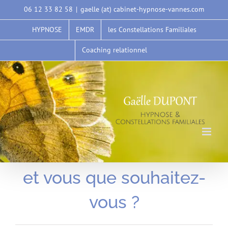
Passer
06 12 33 82 58
|
gaelle (at) cabinet-hypnose-vannes.com
au
HYPNOSE
EMDR
les Constellations Familiales
contenu
Coaching relationnel
et vous que souhaitez-
vous ?