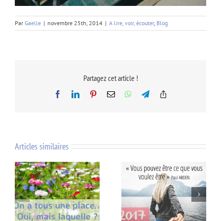
Par
Gaelle
|
novembre 25th, 2014
|
A lire, voir, écouter
,
Blog
Partagez cet article !
Facebook
LinkedIn
Pinterest
Email
WhatsApp
Telegram
Copy
Link
Articles similaires
…
2017, être qui vous
Supplique d’un enfant à
voulez être…
ses enseignants