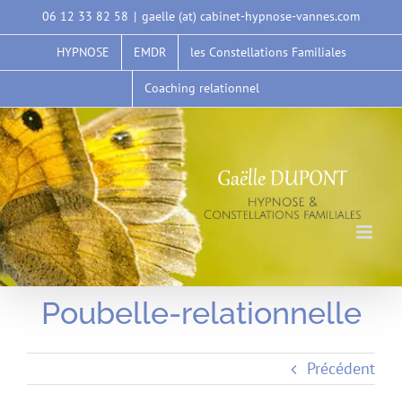
Passer
06 12 33 82 58
|
gaelle (at) cabinet-hypnose-vannes.com
au
HYPNOSE
EMDR
les Constellations Familiales
contenu
Coaching relationnel
Poubelle-relationnelle
Précédent