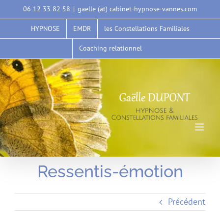
Passer
06 12 33 82 58
|
gaelle (at) cabinet-hypnose-vannes.com
au
HYPNOSE
EMDR
les Constellations Familiales
contenu
Coaching relationnel
Ressentis-émotion
Précédent