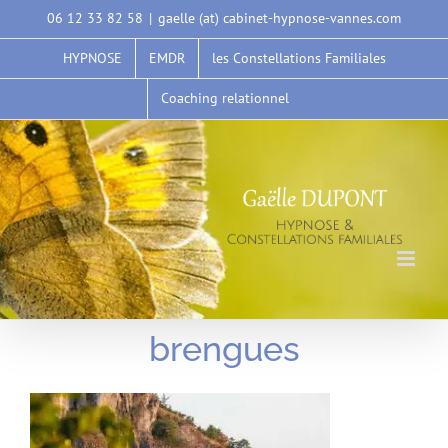
Passer
06 12 33 82 58
|
gaelle (at) cabinet-hypnose-vannes.com
au
HYPNOSE
EMDR
les Constellations Familiales
contenu
Coaching relationnel
brengues