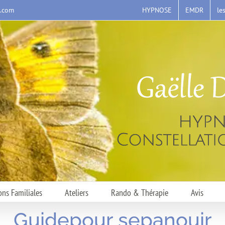
HYPNOSE
EMDR
le
s.com
ons Familiales
Ateliers
Rando & Thérapie
Avis
Guidepour sepanouir