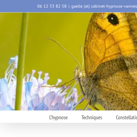
Passer
06 12 33 82 58
|
gaelle (at) cabinet-hypnose-vanne
au
contenu
L’hypnose
Techniques
Constellati