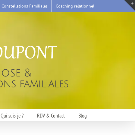
s Constellations Familiales
Coaching relationnel
Qui suis-je ?
RDV & Contact
Blog