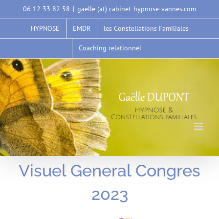
Passer
06 12 33 82 58
|
gaelle (at) cabinet-hypnose-vannes.com
au
HYPNOSE
EMDR
les Constellations Familiales
contenu
Coaching relationnel
Visuel General Congres
2023