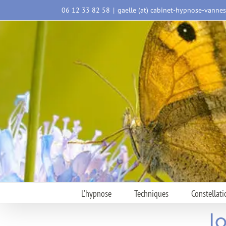
Passer
06 12 33 82 58
|
gaelle (at) cabinet-hypnose-vanne
au
contenu
L’hypnose
Techniques
Constellati
l