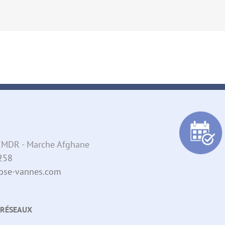
- EMDR - Marche Afghane
258
pnose-vannes.com
 RÉSEAUX