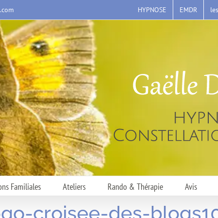
HYPNOSE
EMDR
le
s.com
ons Familiales
Ateliers
Rando & Thérapie
Avis
ogo-croisee-des-blogs1