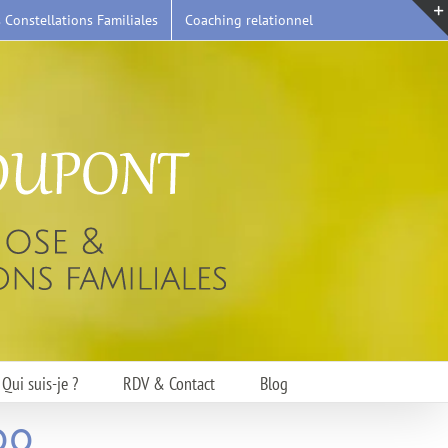
s Constellations Familiales
Coaching relationnel
Qui suis-je ?
RDV & Contact
Blog
00