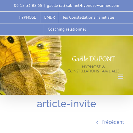
Passer
06 12 33 82 58
|
gaelle (at) cabinet-hypnose-vannes.com
au
HYPNOSE
EMDR
les Constellations Familiales
contenu
Coaching relationnel
article-invite
Précédent