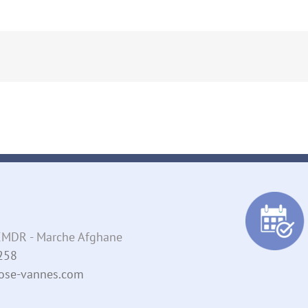
- EMDR - Marche Afghane
258
pnose-vannes.com