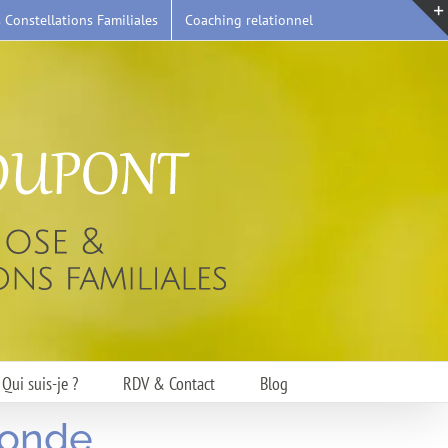
s Constellations Familiales
Coaching relationnel
Qui suis-je ?
RDV & Contact
Blog
monde