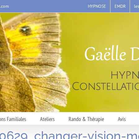
HYPNOSE
EMDR
le
s.com
ons Familiales
Ateliers
Rando & Thérapie
Avis
0629_changer-vision-