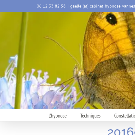
Passer
06 12 33 82 58
|
gaelle (at) cabinet-hypnose-vanne
au
contenu
L’hypnose
Techniques
Constellati
2016