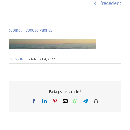
Précédent
cabinet-hypnose-vannes
Par
Gaelle
|
octobre 21st, 2016
Partagez cet article !
Facebook
LinkedIn
Pinterest
Email
WhatsApp
Telegram
Copy
Link