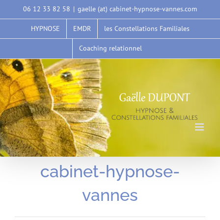
Passer
06 12 33 82 58
|
gaelle (at) cabinet-hypnose-vannes.com
au
HYPNOSE
EMDR
les Constellations Familiales
contenu
Coaching relationnel
cabinet-hypnose-
vannes