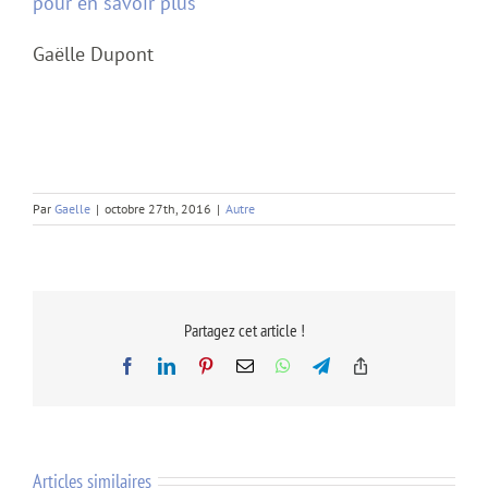
pour en savoir plus
Gaëlle Dupont
Par
Gaelle
|
octobre 27th, 2016
|
Autre
Partagez cet article !
Facebook
LinkedIn
Pinterest
Email
WhatsApp
Telegram
Copy
Link
Articles similaires