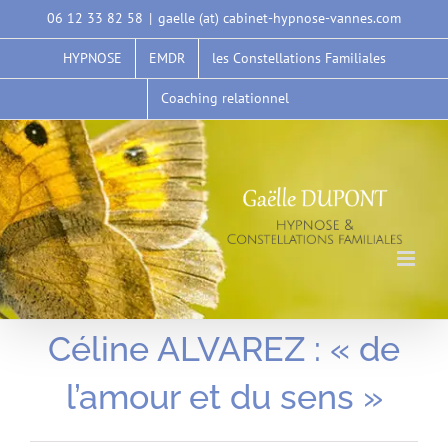
Passer
06 12 33 82 58
|
gaelle (at) cabinet-hypnose-vannes.com
au
HYPNOSE
EMDR
les Constellations Familiales
contenu
Coaching relationnel
Céline ALVAREZ : « de
l’amour et du sens »