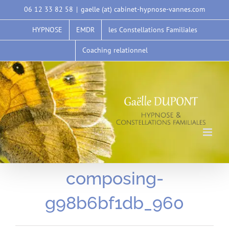
Passer
06 12 33 82 58
|
gaelle (at) cabinet-hypnose-vannes.com
au
HYPNOSE
EMDR
les Constellations Familiales
contenu
Coaching relationnel
composing-
g98b6bf1db_960