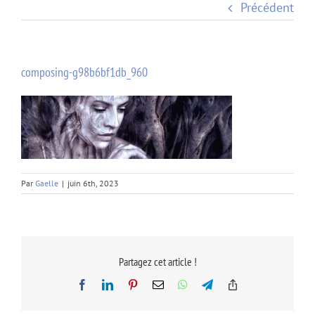
Précédent
composing-g98b6bf1db_960
Par
Gaelle
|
juin 6th, 2023
Partagez cet article !
Facebook
LinkedIn
Pinterest
Email
WhatsApp
Telegram
Copy
Link