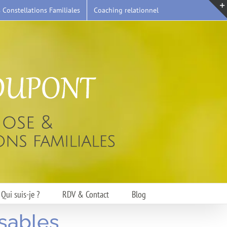
s Constellations Familiales
Coaching relationnel
Qui suis-je ?
RDV & Contact
Blog
nsables