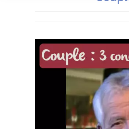
Voir
l'image
agrandie