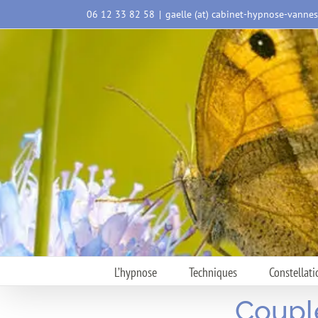
Passer
06 12 33 82 58
|
gaelle (at) cabinet-hypnose-vanne
au
contenu
L’hypnose
Techniques
Constellati
Couple