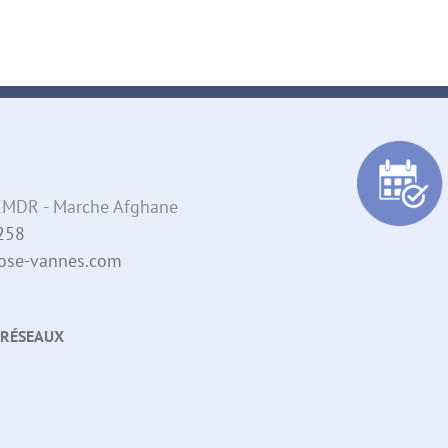
- EMDR - Marche Afghane
258
pnose-vannes.com
 RÉSEAUX