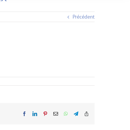
Précédent
Facebook
LinkedIn
Pinterest
Email
WhatsApp
Telegram
Copy
Link