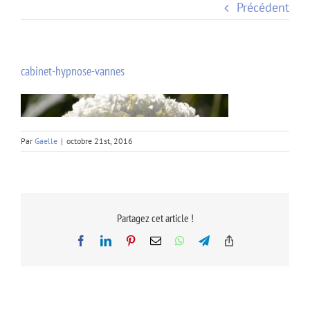
Précédent
cabinet-hypnose-vannes
Par
Gaelle
|
octobre 21st, 2016
Partagez cet article !
Facebook
LinkedIn
Pinterest
Email
WhatsApp
Telegram
Copy
Link