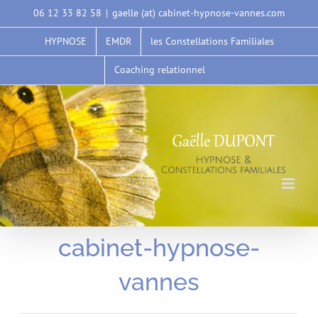
Passer
06 12 33 82 58
|
gaelle (at) cabinet-hypnose-vannes.com
au
HYPNOSE
EMDR
les Constellations Familiales
contenu
Coaching relationnel
cabinet-hypnose-
vannes