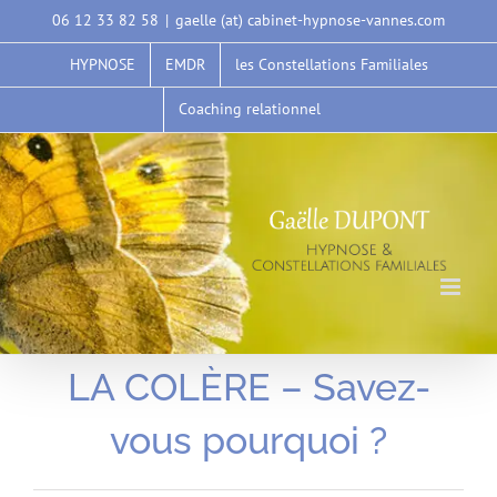
Passer
06 12 33 82 58
|
gaelle (at) cabinet-hypnose-vannes.com
au
HYPNOSE
EMDR
les Constellations Familiales
contenu
Coaching relationnel
LA COLÈRE – Savez-
vous pourquoi ?