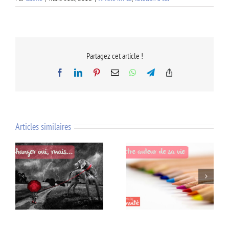
Partagez cet article !
Facebook
LinkedIn
Pinterest
Email
WhatsApp
Telegram
Copy
Link
Articles similaires
Être l’auteur de sa vie