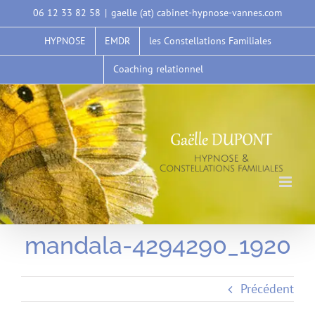
Passer
06 12 33 82 58
|
gaelle (at) cabinet-hypnose-vannes.com
au
HYPNOSE
EMDR
les Constellations Familiales
contenu
Coaching relationnel
mandala-4294290_1920
Précédent